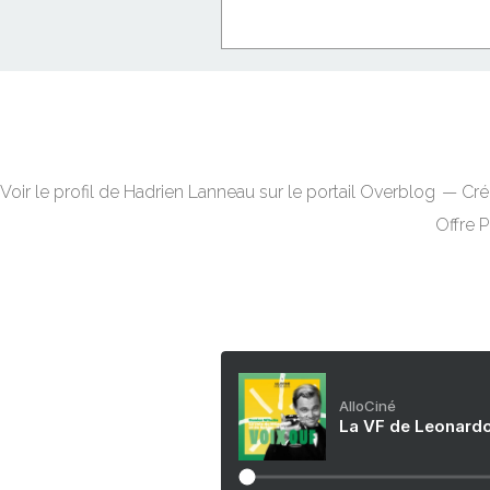
Voir le profil de
Hadrien Lanneau
sur le portail Overblog
Cré
Offre 
AlloCiné
La VF de Leonardo