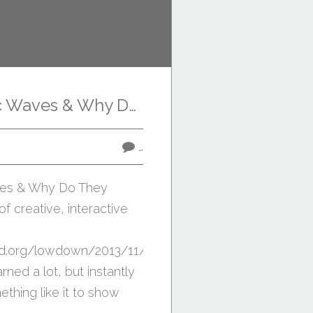
What Are Traffic Waves & Why Do They Happen? Superb bit of creative, interactive content here: http...
…
ves & Why Do They
f creative, interactive
ed.org/lowdown/2013/11/12/traffic-
rned a lot, but instantly
hing like it to show