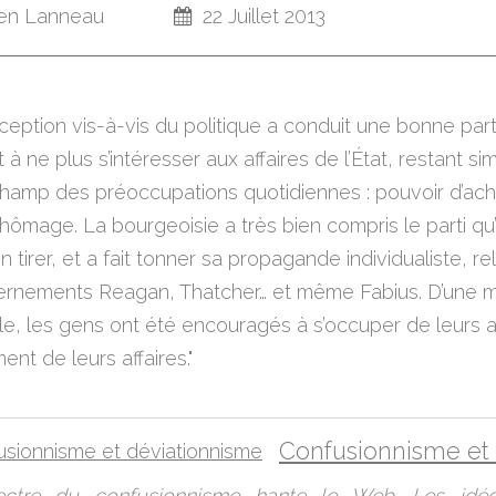
en Lanneau
22 Juillet 2013
ception vis-à-vis du politique a conduit une bonne par
at à ne plus s’intéresser aux affaires de l’État, restant 
champ des préoccupations quotidiennes : pouvoir d’ach
hômage. La bourgeoisie a très bien compris le parti qu’
n tirer, et a fait tonner sa propagande individualiste, r
ernements Reagan, Thatcher… et même Fabius. D’une 
le, les gens ont été encouragés à s’occuper de leurs af
ent de leurs affaires."
ctre du confusionnisme hante le Web. Les idé