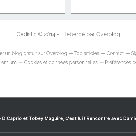
patterns...
Cedistic © 2014 - Hébergé par
Overblog
er un blog gratuit sur Overblog
Top articles
Contact
Si
Premium
Cookies et données personnelles
Préférences c
 DiCaprio et Tobey Maguire, c'est lui ! Rencontre avec Dam