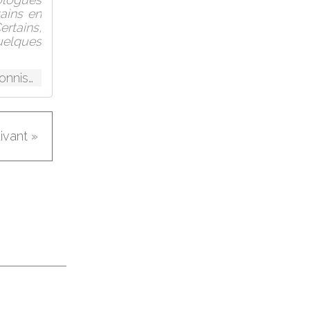
tains en
rtains,
uelques
http://socialismecritique.wordpress.com/2013/07/21/confusionnisme-et-deviationnisme/
uivant »