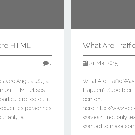
otre HTML
…
21 Mai 2015
avec AngularJS, j'ai
What Are Traffic Wa
er mon HTML et ses
Happen? Superb bit o
articulière, ce qui a
content
hoquer les personnes
here: http://ww2.kq
rtant, j'ai
waves/ I not only lea
wanted to make somet