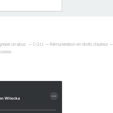
gnaler un abus
C.G.U.
Rémunération en droits d'auteur
ookies
ien Witecka