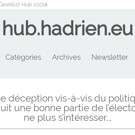
Geekli.st
Hub social
hub.hadrien.eu
Catégories
Archives
Newsletter
beaufattitude (10)
merdias (9)
Tutorial (8)
node.js (7)
LePen (5)
FDG (12)
FN (9)
PG (8)
g (44)
lol (8)
2014
2015
2013
2012
2011
te déception vis-à-vis du politi
uit une bonne partie de l’électo
ne plus s’intéresser...