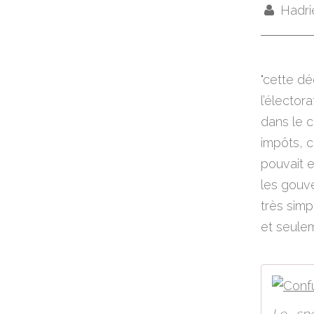
Hadri
"cette dé
l’élector
dans le 
impôts, c
pouvait e
les gouv
très simp
et seulem
Le spe