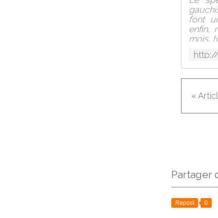
gauchis
font u
enfin,
mois, t
« Arti
Partager c
Repost
0