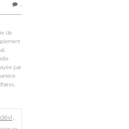
…
tie de
simplement
at,
elle
elayée par
manière
faires,
Confusionnisme et déviationnisme
ologues