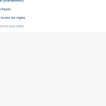
e (littéralement)
im Rayan
 toutes les règles
s les jeux vidéo
us choquant de Rockstar ? - Le scandale BULLY
e plus moche de Steam
du RÊVE tourne au CAUCHEMAR
pendant 8 heures
it… à tort
umiliés par un jeu vidéo
ire - Final Fantasy 8
ti un empire - Age of Empires
story DOFUS