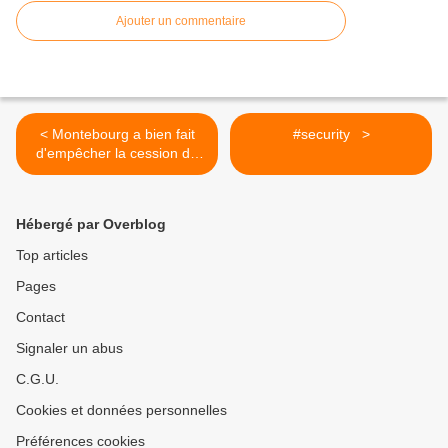
Ajouter un commentaire
< Montebourg a bien fait
#security >
d'empêcher la cession de
Dailymotion à Yahoo !
Orange de bouge enfin le
fion ...
Hébergé par Overblog
Top articles
Pages
Contact
Signaler un abus
C.G.U.
Cookies et données personnelles
Préférences cookies