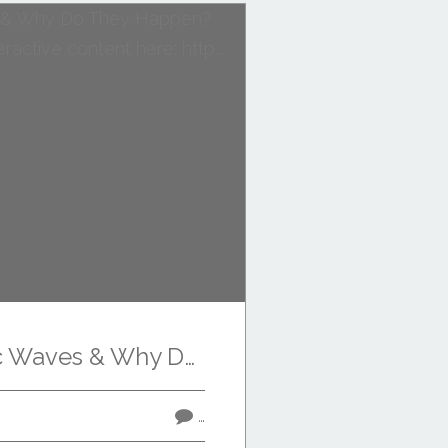
What Are Traffic Waves & Why Do They Happen? Superb bit of creative, interactive content here: http...
…