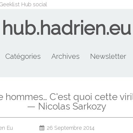
Geekli.st
Hub social
hub.hadrien.eu
Catégories
Archives
Newsletter
beaufattitude (10)
merdias (9)
Tutorial (8)
node.js (7)
LePen (5)
FDG (12)
FN (9)
PG (8)
g (44)
lol (8)
2014
2015
2013
2012
2011
e hommes… C'est quoi cette viril
— Nicolas Sarkozy
en Eu
26 Septembre 2014