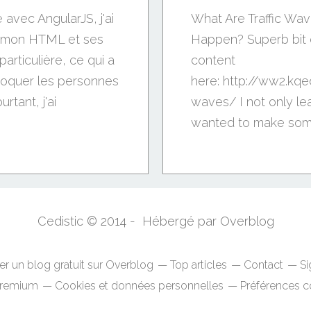
avec AngularJS, j'ai
What Are Traffic Wa
er mon HTML et ses
Happen? Superb bit o
articulière, ce qui a
content
hoquer les personnes
here: http://ww2.kq
rtant, j'ai
waves/ I not only lea
wanted to make somet
patterns...
Cedistic © 2014 - Hébergé par
Overblog
er un blog gratuit sur Overblog
Top articles
Contact
Si
Premium
Cookies et données personnelles
Préférences c