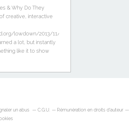
ves & Why Do They
f creative, interactive
ed.org/lowdown/2013/11/12/traffic-
rned a lot, but instantly
hing like it to show
gnaler un abus
C.G.U.
Rémunération en droits d'auteur
ookies