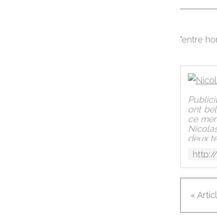
"entre ho
Publici
ont bel
ce mer
Nicolas
deux té
« Arti