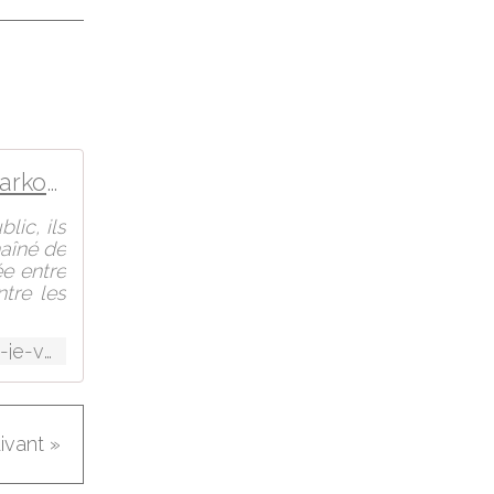
Nicolas Sarkozy à Alain Juppé : "Je vais te tuer"
lic, ils
haîné de
e entre
ntre les
http://www.planet.fr/politique-nicolas-sarkozy-a-alain-juppe-je-vais-te-tuer.698340.29334.html
uivant »