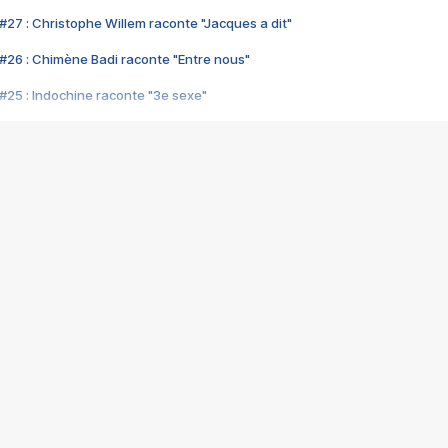
#27 : Christophe Willem raconte "Jacques a dit"
#26 : Chimène Badi raconte "Entre nous"
#25 : Indochine raconte "3e sexe"
#24 : Zaho raconte "C'est chelou"
#23 : Patrick Bruel raconte "Au café des délices"
#22 : Kyo raconte "Le chemin"
#21 : Nolwenn Leroy raconte "Cassé"
#20 : Patrick Hernandez raconte "Born to be alive"
#19 : Lorie raconte "Près de moi"
#18 : Michael Jones raconte "A nos actes manqués" (avec Jean-Jacque
#17 : Khaled raconte "Aïcha"
#16 : Corneille raconte "Parce qu'on vient de loin"