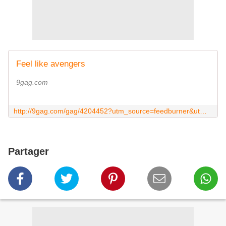
Feel like avengers
9gag.com
http://9gag.com/gag/4204452?utm_source=feedburner&utm_medium=feed&utm_campaign=Feed%3A+9gag+%289GAG+RSS%29
Partager