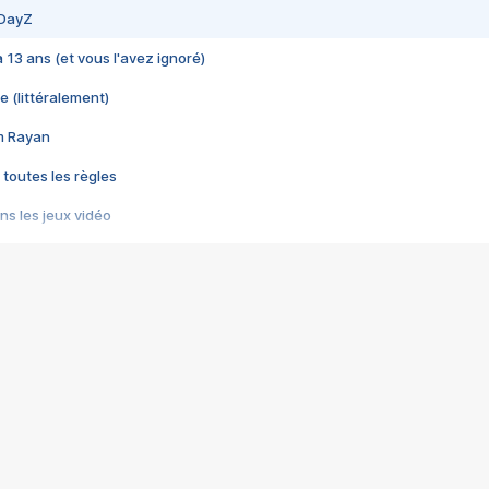
 DayZ
 a 13 ans (et vous l'avez ignoré)
e (littéralement)
im Rayan
 toutes les règles
s les jeux vidéo
us choquant de Rockstar ? - Le scandale BULLY
e plus moche de Steam
du RÊVE tourne au CAUCHEMAR
pendant 8 heures
it… à tort
umiliés par un jeu vidéo