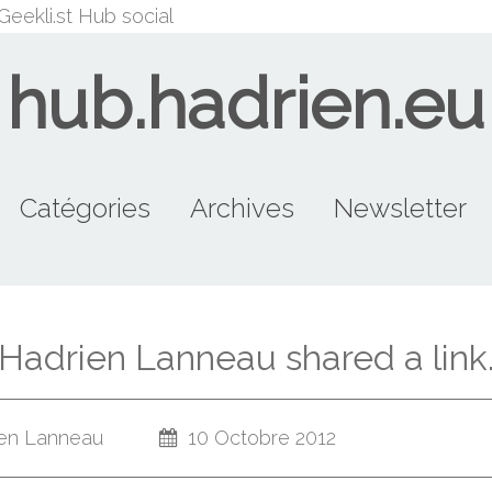
Geekli.st
Hub social
hub.hadrien.eu
Catégories
Archives
Newsletter
beaufattitude (10)
merdias (9)
Tutorial (8)
node.js (7)
LePen (5)
FDG (12)
FN (9)
PG (8)
g (44)
lol (8)
2014
2015
2013
2012
2011
Hadrien Lanneau shared a link
en Lanneau
10 Octobre 2012