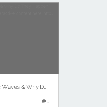
What Are Traffic Waves & Why Do They Happen? Superb bit of creative, interactive content here: http...
…