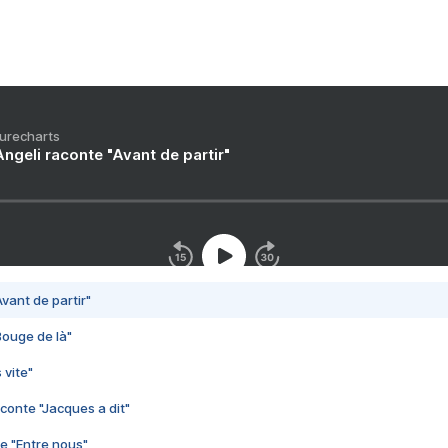
Purecharts
ngeli raconte "Avant de partir"
vant de partir"
Bouge de là"
 vite"
conte "Jacques a dit"
e "Entre nous"