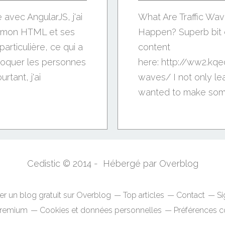
avec AngularJS, j'ai
What Are Traffic Wa
er mon HTML et ses
Happen? Superb bit o
articulière, ce qui a
content
hoquer les personnes
here: http://ww2.kq
rtant, j'ai
waves/ I not only lea
wanted to make somet
patterns...
Cedistic © 2014 - Hébergé par
Overblog
er un blog gratuit sur Overblog
Top articles
Contact
Si
Premium
Cookies et données personnelles
Préférences c