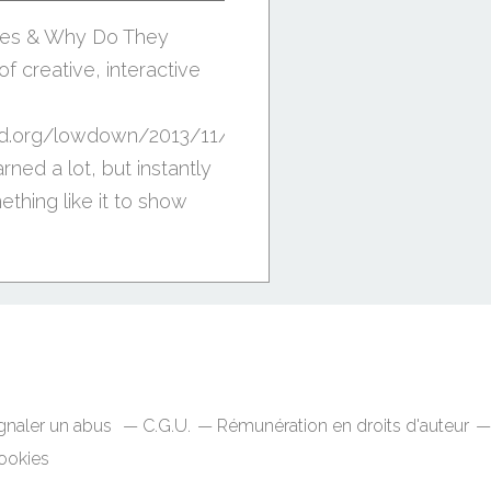
ves & Why Do They
f creative, interactive
ed.org/lowdown/2013/11/12/traffic-
rned a lot, but instantly
hing like it to show
gnaler un abus
C.G.U.
Rémunération en droits d'auteur
ookies