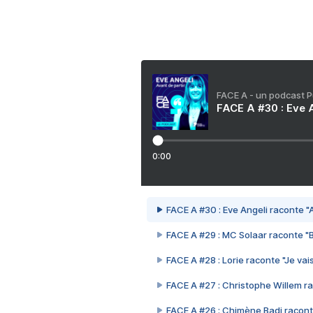
FACE A - un podcast 
FACE A #30 : Eve A
0:00
FACE A #30 : Eve Angeli raconte "A
FACE A #29 : MC Solaar raconte "
FACE A #28 : Lorie raconte "Je vais
FACE A #27 : Christophe Willem ra
FACE A #26 : Chimène Badi racont