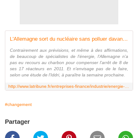
L'Allemagne sort du nucléaire sans polluer davantage
Contrairement aux prévisions, et même à des affirmations,
de beaucoup de spécialistes de l'énergie, l'Allemagne n'a
pas eu recours au charbon pour compenser l'arrêt de 8 de
ses 17 réacteurs en 2011. Et n'envisage pas de le faire,
selon une étude de l'Iddri, à paraître la semaine prochaine.
http://www.latribune.fr/entreprises-finance/industrie/energie-environnement/20120320trib000689374/l-allemagne-sort-du-nucleaire-sans-polluer-davantage.html
#changement
Partager