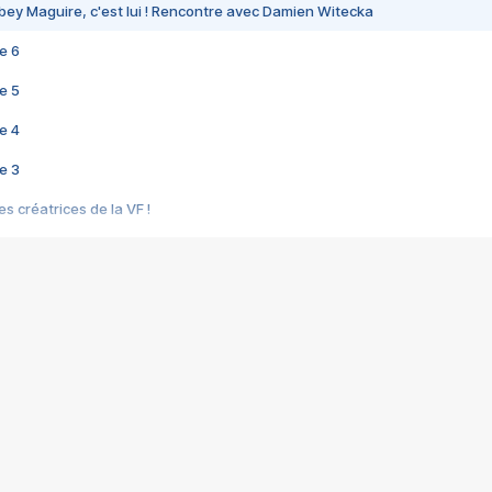
bey Maguire, c'est lui ! Rencontre avec Damien Witecka
e 6
e 5
e 4
e 3
s créatrices de la VF !
e 2
e 1
e Mektoub My Love arrive enfin ! Rencontre avec Shaïn Boumedine et Sal
i : après Toni en famille
elle réalise le bouleversant Dites lui que je l'aime
ais ! Rencontre autour de Vie privée de Rebecca Zlotowski
 de Marguerite, Grave... Rencontre avec Ella Rumpf