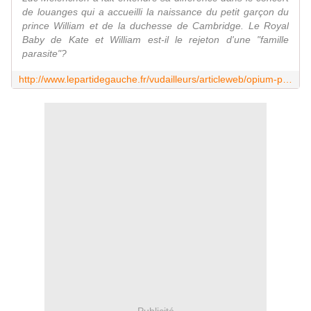
de louanges qui a accueilli la naissance du petit garçon du
prince William et de la duchesse de Cambridge. Le Royal
Baby de Kate et William est-il le rejeton d'une "famille
parasite"?
http://www.lepartidegauche.fr/vudailleurs/articleweb/opium-peuple-paris-match-le-parti-gauche-n-est-pas-fan-royal-baby-24296
Publicité