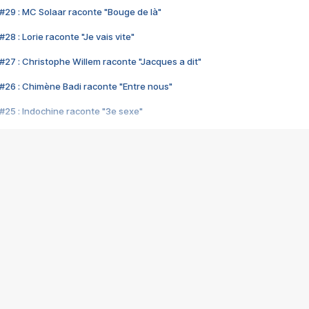
#29 : MC Solaar raconte "Bouge de là"
28 : Lorie raconte "Je vais vite"
#27 : Christophe Willem raconte "Jacques a dit"
#26 : Chimène Badi raconte "Entre nous"
#25 : Indochine raconte "3e sexe"
#24 : Zaho raconte "C'est chelou"
#23 : Patrick Bruel raconte "Au café des délices"
#22 : Kyo raconte "Le chemin"
#21 : Nolwenn Leroy raconte "Cassé"
#20 : Patrick Hernandez raconte "Born to be alive"
#19 : Lorie raconte "Près de moi"
#18 : Michael Jones raconte "A nos actes manqués" (avec Jean-Jacque