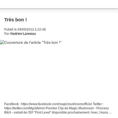
Très bon !
Publié le 08/09/2012 à 22:48
Par
Hadrien Lanneau
FaceBook : https://www.facebook.com/magicmushroomofficiel Twitter :
https://twitter.com/MgcMshrm Premier Clip de Magic Mushroom - Princess
Bitch - extrait de l'EP "First Level" disponible prochainement. Avec J-kuss &
Mr Pandawan Production Nuwax : ht...