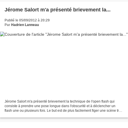
Jérome Salort m'a présenté brievement la...
Publié le 05/09/2012 à 20:29
Par
Hadrien Lanneau
Jérome Salort m'a présenté brievement la technique de l'open flash qui
consiste à prendre une pose longue dans l'obscurité et à déclencher un
flash une ou plusieurs fois. Le but est de plus facilement figer une scène très
rapi... photos.hadrien.eu by...