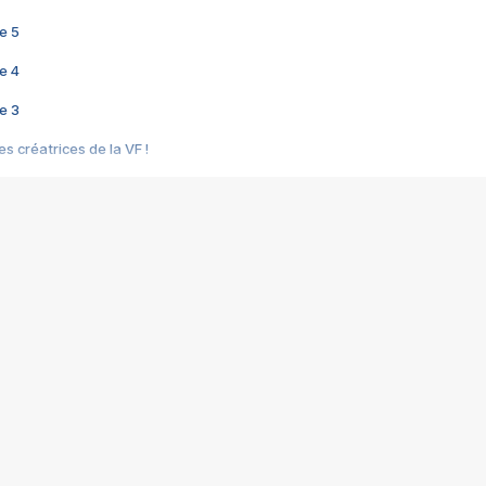
e 5
e 4
e 3
s créatrices de la VF !
e 2
e 1
e Mektoub My Love arrive enfin ! Rencontre avec Shaïn Boumedine et Sal
i : après Toni en famille
elle réalise le bouleversant Dites lui que je l'aime
ais ! Rencontre autour de Vie privée de Rebecca Zlotowski
 de Marguerite, Grave... Rencontre avec Ella Rumpf
 Les Rêveurs, un film intime sur la santé mentale