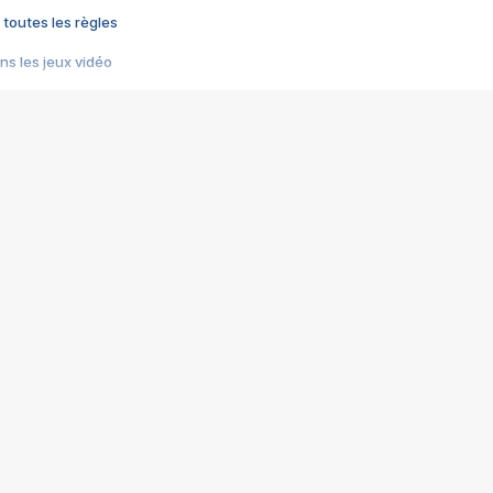
 toutes les règles
s les jeux vidéo
us choquant de Rockstar ? - Le scandale BULLY
e plus moche de Steam
du RÊVE tourne au CAUCHEMAR
pendant 8 heures
it… à tort
umiliés par un jeu vidéo
ire - Final Fantasy 8
ti un empire - Age of Empires
story DOFUS
tard, il crée l'un des pires jeux de tous les temps, MindsEye.