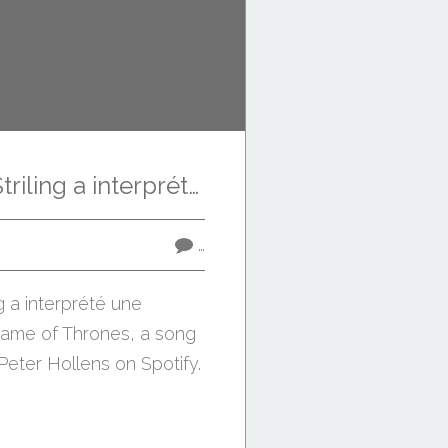
Tiens, Lindsey Striling a interprété une version de #GOT !
…
ng a interprété une
ame of Thrones, a song
 Peter Hollens on Spotify.