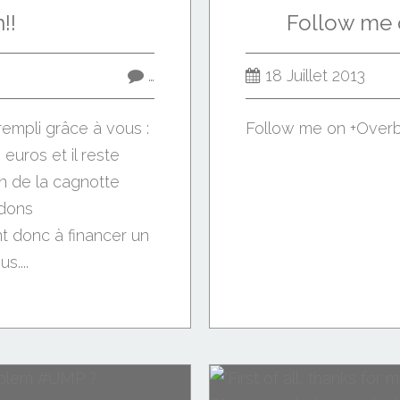
!!
Follow me 
…
18 Juillet 2013
empli grâce à vous :
Follow me on +Overb
euros et il reste
in de la cagnotte
 dons
t donc à financer un
s....