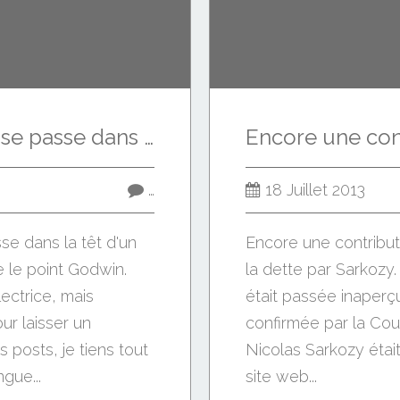
Voilà comment ça se passe dans la têt d'un mec en passe d'atteindre le point Godwin.
…
18 Juillet 2013
e dans la têt d'un
Encore une contribut
 le point Godwin.
la dette par Sarkozy.
lectrice, mais
était passée inaperçu
ur laisser un
confirmée par la Cou
posts, je tiens tout
Nicolas Sarkozy était
gue...
site web...