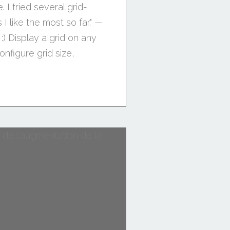
 I tried several grid-
I like the most so far." —
 :) Display a grid on any
nfigure grid size,