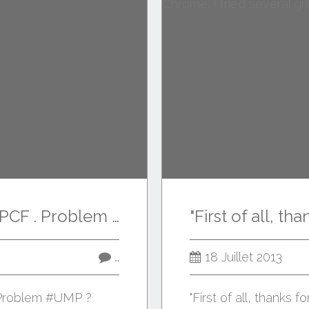
Art of trolling by #PCF . Problem #UMP ?
…
18 Juillet 2013
. Problem #UMP ?
"First of all, thanks 