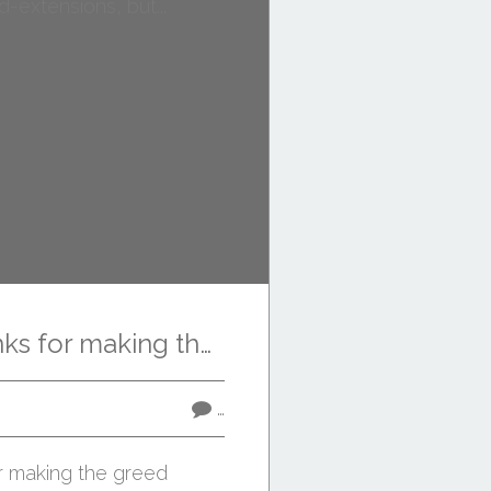
"First of all, thanks for making the greed extension for Chrome. I tried several grid-extensions, but...
…
for making the greed