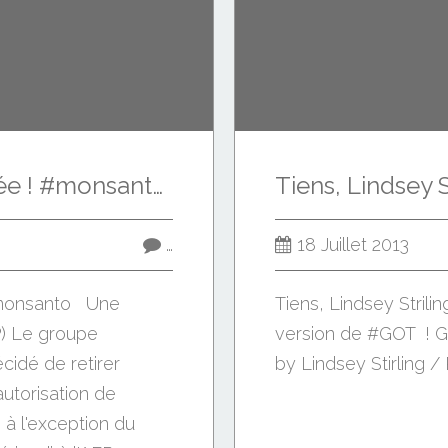
Une bataille gagnée ! #monsanto
…
18 Juillet 2013
#monsanto Une
Tiens, Lindsey Strili
) Le groupe
version de #GOT ! G
cidé de retirer
by Lindsey Stirling /
utorisation de
 à l'exception du