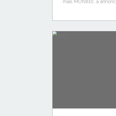
maïs MON810, a annoncé j