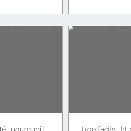
Varg Vikernes arrêté : pourquoi les néo-nazis sont peu nombreux en France