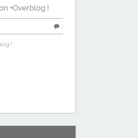
on +Overblog !
…
log !