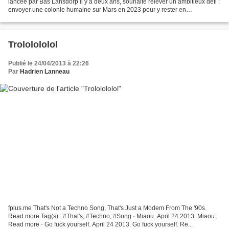
lancée par Bas Lansdorp il y a deux ans, souhaite relever un ambitieux défi :
envoyer une colonie humaine sur Mars en 2023 pour y rester en
permanence – la technologie pour le retour...
Trololololol
Publié le 24/04/2013 à 22:26
Par
Hadrien Lanneau
fplus.me That's Not a Techno Song, That's Just a Modem From The '90s.
Read more Tag(s) : #That's, #Techno, #Song · Miaou. April 24 2013. Miaou.
Read more · Go fuck yourself. April 24 2013. Go fuck yourself. Re...