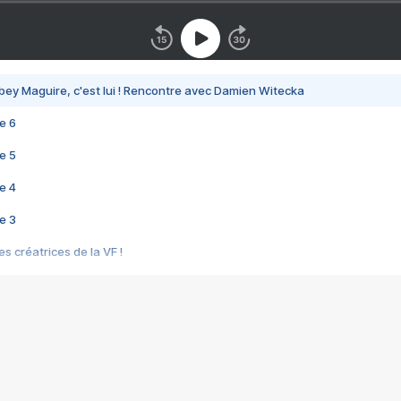
bey Maguire, c'est lui ! Rencontre avec Damien Witecka
e 6
e 5
e 4
e 3
s créatrices de la VF !
e 2
e 1
e Mektoub My Love arrive enfin ! Rencontre avec Shaïn Boumedine et Sal
i : après Toni en famille