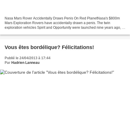
Nasa Mars Rover Accidentally Draws Penis On Red PlanetNasa's $800m
Mars Exploration Rovers have accidentally drawn a penis. The twin
exploration vehicles Spirit and Opportunity were launched nine years ago, in
an effort to search the surface of Mars for...
Vous êtes bordélique? Félicitations!
Publié le 24/04/2013 à 17:44
Par
Hadrien Lanneau