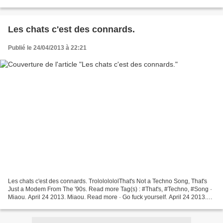
Les chats c'est des connards.
Publié le 24/04/2013 à 22:21
Les chats c'est des connards. TrolololololThat's Not a Techno Song, That's
Just a Modem From The '90s. Read more Tag(s) : #That's, #Techno, #Song ·
Miaou. April 24 2013. Miaou. Read more · Go fuck yourself. April 24 2013.
Go fuck yourself. Re...