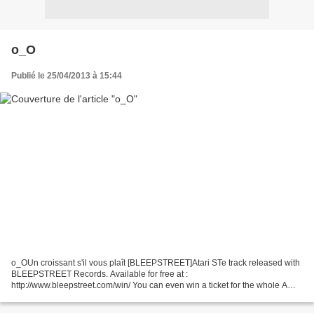
o_O
Publié le 25/04/2013 à 15:44
o_OUn croissant s'il vous plaît [BLEEPSTREET]Atari STe track released with
BLEEPSTREET Records. Available for free at :
http://www.bleepstreet.com/win/ You can even win a ticket for the whole A
MAZE Festival in Berlin, 24-26 april 2013. So grab ...