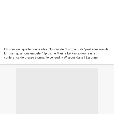
Oh mais oui, quelle bonne idée. Sortons de l'Europe juste "paske les rom ils
font rien qu'a nous embêter". fplus.me Marine Le Pen a donné une
conférence de presse étonnante ce jeudi à Wissous dans l’Essonne.
Installée devant un camp de Roms, la présidente...