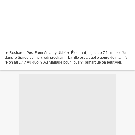
▼ Reshared Post From Amaury UbiK ▼ Étonnant, le jeu de 7 familles offert
dans le Spirou de mercredi prochain... La fille est à quelle genre de manif ?
"Non au ..." ? Au quoi ? Au Mariage pour Tous ? Remarque on peut voir
qu'ils sont à Bastille, est-ce...