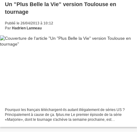
Un "Plus Belle la Vie" version Toulouse en
tournage
Publié le 26/04/2013 à 10:12
Par
Hadrien Lanneau
Pourquoi les français téléchargent-ils autant illégalement de séries US ?
Principalement à cause de ça. fplus.me Le premier épisode de la série
«Marjorie», dont le tournage s'achève la semaine prochaine, est
essentiellement basé dans la Ville rose. Ce...