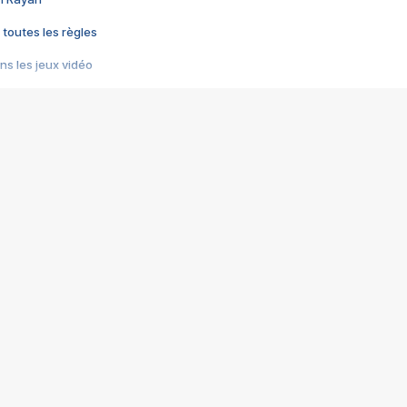
 toutes les règles
s les jeux vidéo
us choquant de Rockstar ? - Le scandale BULLY
e plus moche de Steam
du RÊVE tourne au CAUCHEMAR
pendant 8 heures
it… à tort
umiliés par un jeu vidéo
ire - Final Fantasy 8
ti un empire - Age of Empires
story DOFUS
tard, il crée l'un des pires jeux de tous les temps, MindsEye.