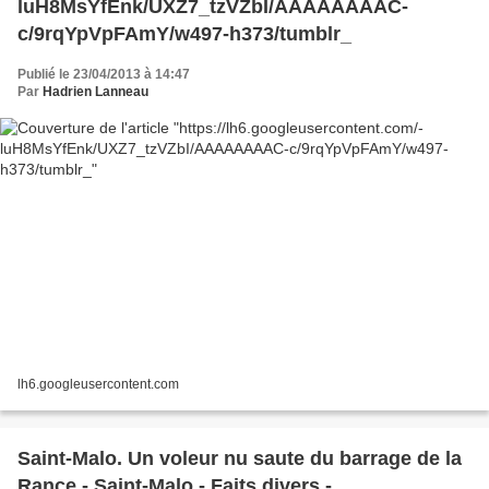
luH8MsYfEnk/UXZ7_tzVZbI/AAAAAAAAC-
c/9rqYpVpFAmY/w497-h373/tumblr_
Publié le 23/04/2013 à 14:47
Par
Hadrien Lanneau
lh6.googleusercontent.com
Saint-Malo. Un voleur nu saute du barrage de la
Rance - Saint-Malo - Faits divers -