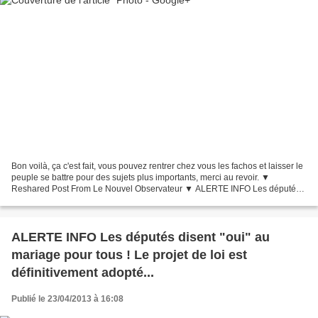
Bon voilà, ça c'est fait, vous pouvez rentrer chez vous les fachos et laisser le
peuple se battre pour des sujets plus importants, merci au revoir. ▼
Reshared Post From Le Nouvel Observateur ▼ ALERTE INFO Les députés
disent "oui" au mariage pour tous...
ALERTE INFO Les députés disent "oui" au
mariage pour tous ! Le projet de loi est
définitivement adopté...
Publié le 23/04/2013 à 16:08