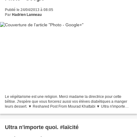
Publié le 24/04/2013 à 08:05
Par
Hadrien Lanneau
Le végétarisme est une religion. Merci madame la directrice pour cette
bêtise. J'espère que vous forcerez aussi vos élèves diabétiques a manger
leurs dessert. ▼ Reshared Post From Mourad Khattabi ▼ Ultra n'importe
quoi. #laïcité fplus.me Ultra n'importe...
Ultra n'importe quoi. #laïcité