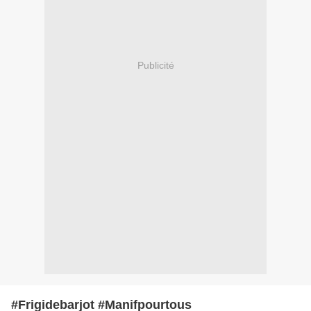
Publicité
#Frigidebarjot #Manifpourtous