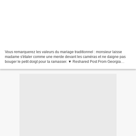
Vous remarquerez les valeurs du mariage traditionnel : monsieur laisse
madame s'étaler comme une merde devant les caméras et ne daigne pas
bouger le petit doigt pour la ramasser. ▼ Reshared Post From Georgia
PINETON LONGWORTH DE CHAMBRUN ▼ #Frigidebarjot...