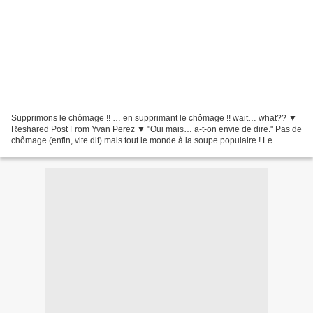
Supprimons le chômage !! … en supprimant le chômage !! wait… what?? ▼
Reshared Post From Yvan Perez ▼ "Oui mais… a-t-on envie de dire." Pas de
chômage (enfin, vite dit) mais tout le monde à la soupe populaire ! Le
fameux "modèle économique allemand" ^^ fplus.me "Oui...